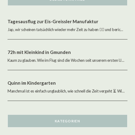
Tagesausflug zur Eis-Greissler Manufaktur
Jap, wir scheinen tatsächlich wieder mehr Zeit zu haben 🤷‍♂️ und berichten von unserem kleinen…
72h mit Kleinkind in Gmunden
Kaum zu glauben. Wie im Flug sind die Wochen seit unserem ersten Urlaub während der…
Quinn im Kindergarten
Manchmal ist es einfach unglaublich, wie schnell die Zeit vergeht ⏳. Wie im Flug ziehen…
KATEGORIEN