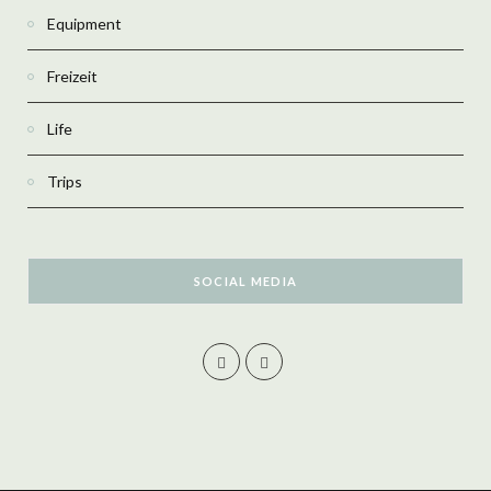
Equipment
Freizeit
Life
Trips
SOCIAL MEDIA
F
I
a
n
c
s
e
t