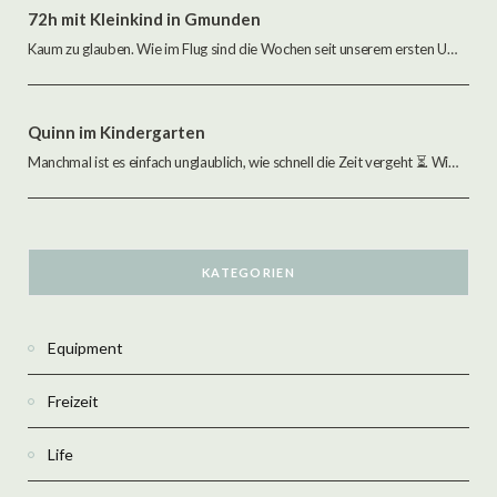
72h mit Kleinkind in Gmunden
Kaum zu glauben. Wie im Flug sind die Wochen seit unserem ersten Urlaub während der…
Quinn im Kindergarten
Manchmal ist es einfach unglaublich, wie schnell die Zeit vergeht ⏳. Wie im Flug ziehen…
KATEGORIEN
Equipment
Freizeit
Life